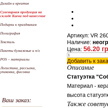
Дизайн и креатив
Сувенирная продукция на
складе Киева под нанесение
Подарки к праздникам
Полиграфия
Артикул: VR 26
Наличие:
неог
Текстиль
56.20 г
Цена:
Пакеты бумажные и п/э
POS – материалы
Добавить к зак
Описание
Логистика, рассылка,
упаковка, фасовка
Статуэтка "Со
Материал - кер
высота статуэт
Ваш заказ:
Также совету