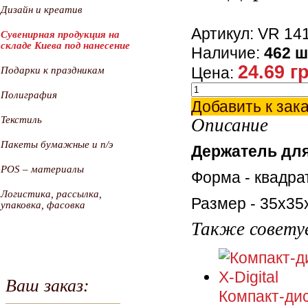
Дизайн и креатив
Артикул: VR 14
Сувенирная продукция на
складе Киева под нанесение
Наличие:
462 ш
24.69 г
Цена:
Подарки к праздникам
Полиграфия
Добавить к зак
Текстиль
Описание
Пакеты бумажные и п/э
Держатель дл
POS – материалы
Форма - квадра
Логистика, рассылка,
Размер - 35х35
упаковка, фасовка
Также совету
Ваш заказ:
Компакт-диск