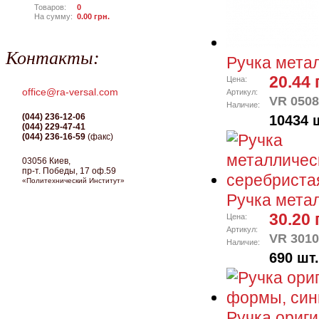
Товаров:
0
На сумму:
0.00
грн.
Контакты:
Ручка мета
20.44 
Цена:
office@ra-versal.com
Артикул:
VR 0508
Наличие:
(044) 236-12-06
10434 
(044) 229-47-41
(044) 236-16-59
(факс)
03056 Киев,
пр-т. Победы, 17 оф.59
«Политехнический Институт»
Ручка мета
30.20 
Цена:
Артикул:
VR 3010
Наличие:
690 шт.
Ручка ориг