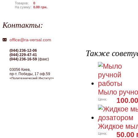
Товаров:
0
На сумму:
0.00
грн.
Контакты:
office@ra-versal.com
(044) 236-12-06
Также совету
(044) 229-47-41
(044) 236-16-59
(факс)
03056 Киев,
пр-т. Победы, 17 оф.59
«Политехнический Институт»
Мыло ручно
100.00
Цена:
Жидкое мыл
50.00 
Цена: