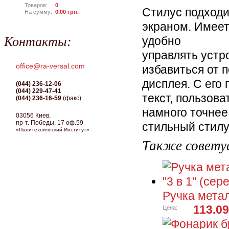
Товаров:
0
Стилус подходи
На сумму:
0.00
грн.
экраном. Имеет
Контакты:
удобно
управлять устр
office@ra-versal.com
избавиться от 
дисплея. С его
(044) 236-12-06
(044) 229-47-41
текст, пользов
(044) 236-16-59
(факс)
намного точнее
03056 Киев,
пр-т. Победы, 17 оф.59
стильный стилу
«Политехнический Институт»
Также совету
Ручка метал
113.09
Цена: