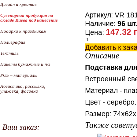
Дизайн и креатив
Артикул: VR 18
Сувенирная продукция на
складе Киева под нанесение
Наличие:
96 шт
147.32 
Цена:
Подарки к праздникам
Полиграфия
Добавить к зак
Текстиль
Описание
Пакеты бумажные и п/э
Подставка для
POS – материалы
Встроенный све
Логистика, рассылка,
Материал - пла
упаковка, фасовка
Цвет - серебро
Размер: 74х62
Также совету
Ваш заказ: