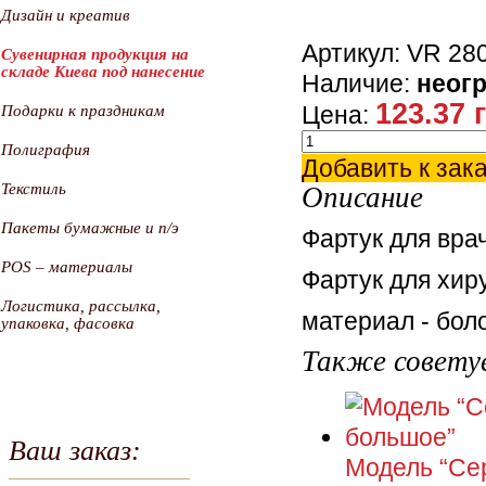
Дизайн и креатив
Артикул: VR 28
Сувенирная продукция на
складе Киева под нанесение
Наличие:
неог
123.37 
Цена:
Подарки к праздникам
Полиграфия
Добавить к зак
Текстиль
Описание
Пакеты бумажные и п/э
Фартук для вра
POS – материалы
Фартук для хиру
Логистика, рассылка,
материал - боло
упаковка, фасовка
Также совету
Ваш заказ:
Модель “Се