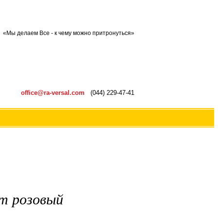
«Мы делаем Все - к чему можно притронуться»
office@ra-versal.com
(044) 229-47-41
т розовый